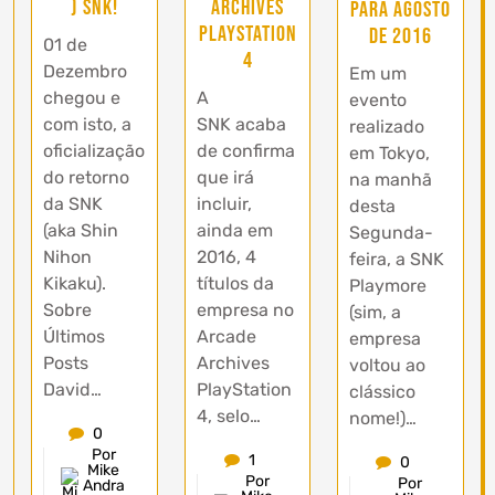
) SNK!
Archives
para Agosto
PlayStation
de 2016
01 de
4
Dezembro
Em um
chegou e
A
evento
com isto, a
SNK acaba
realizado
oficialização
de confirma
em Tokyo,
do retorno
que irá
na manhã
da SNK
incluir,
desta
(aka Shin
ainda em
Segunda-
Nihon
2016, 4
feira, a SNK
Kikaku).
títulos da
Playmore
Sobre
empresa no
(sim, a
Últimos
Arcade
empresa
Posts
Archives
voltou ao
David…
PlayStation
clássico
4, selo…
nome!)…
0
Por
1
0
Mike
Por
Por
Andra