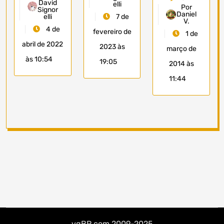
David
elli
Por
Signor
Daniel
elli
7 de
V.
4 de
fevereiro de
1 de
abril de 2022
2023 às
março de
às 10:54
19:05
2014 às
11:44
vgBR.com 2009-2025