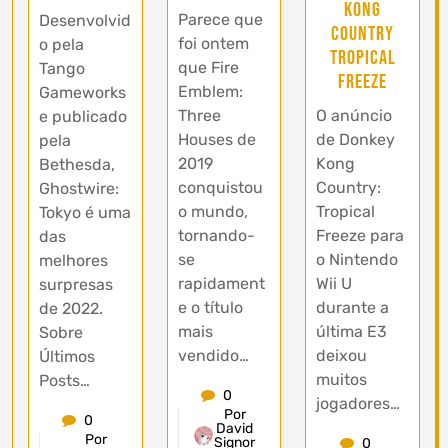
Kong
Parece que
Desenvolvid
Country
foi ontem
o pela
Tropical
que Fire
Tango
Freeze
Emblem:
Gameworks
O anúncio
Three
e publicado
de Donkey
Houses de
pela
Kong
2019
Bethesda,
Country:
conquistou
Ghostwire:
Tropical
o mundo,
Tokyo é uma
Freeze para
tornando-
das
o Nintendo
se
melhores
Wii U
rapidament
surpresas
durante a
e o título
de 2022.
última E3
mais
Sobre
deixou
vendido…
Últimos
muitos
Posts…
0
jogadores…
Por
0
David
Por
Signor
0