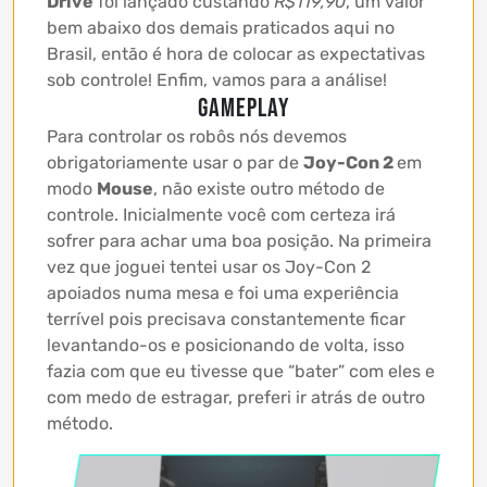
Drive
foi lançado custando
R$119,90
, um valor
bem abaixo dos demais praticados aqui no
Brasil, então é hora de colocar as expectativas
sob controle! Enfim, vamos para a análise!
GAMEPLAY
Para controlar os robôs nós devemos
obrigatoriamente usar o par de
Joy-Con 2
em
modo
Mouse
, não existe outro método de
controle. Inicialmente você com certeza irá
sofrer para achar uma boa posição. Na primeira
vez que joguei tentei usar os Joy-Con 2
apoiados numa mesa e foi uma experiência
terrível pois precisava constantemente ficar
levantando-os e posicionando de volta, isso
fazia com que eu tivesse que “bater” com eles e
com medo de estragar, preferi ir atrás de outro
método.