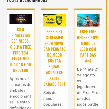
Posts Relacionados
Com
Free Fire
Free Fire
finalistas
Streamer
recebe novo
definidos,
Showdown,
modo de
C.O.P.A Free
campeonato
jogo com
Fire tem
do modo
partidas
final nos
Contra
4×4
dias 18 e 19
Squad,
De 14 até 21
de julho
acontece
de agosto
neste
Após nove
os
sábado (21)
semanas de
jogadores
embates
Seis dos
de Free Fire,
emocionant
mais
um dos
es, já estão
populares
jogos battle
definidas as