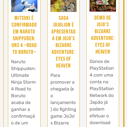
Demo de
Mitsuki é
Saga
JoJo’s
confirmado
Jojolion é
Bizarre
em Naruto
apresentad
Adventure:
Shippuden:
a em JoJo’s
Eyes of
UNS 4 ~Road
Bizarre
Heaven
to Boruto~
Adventure:
Eyes of
Donos de
Naruto
Heaven
PlayStation
Shippuden:
4 com uma
Ultimate
Para
conta na
Ninja Storm
promover a
PlayStation
4 Road to
chegada (e
Network do
Boruto
o
Japão já
acaba de
lançamento
podem
ganhar a
) do fighting
efetuar o
confirmaçã
game JoJo’
download
o de um
s Bizarre