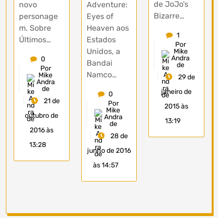
de JoJo’s
novo
Adventure:
Bizarre…
personage
Eyes of
m. Sobre
Heaven aos
1
Últimos…
Estados
Por
Unidos, a
Mike
Andra
0
Bandai
de
Por
Namco…
Mike
29 de
Andra
de
janeiro de
0
21 de
Por
2015 às
Mike
outubro de
Andra
13:19
de
2016 às
28 de
13:28
junho de 2016
às 14:57