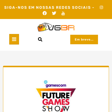
Skip
SIGA-NOS EM NOSSAS REDES SOCIAIS -
to
content
Em breve...