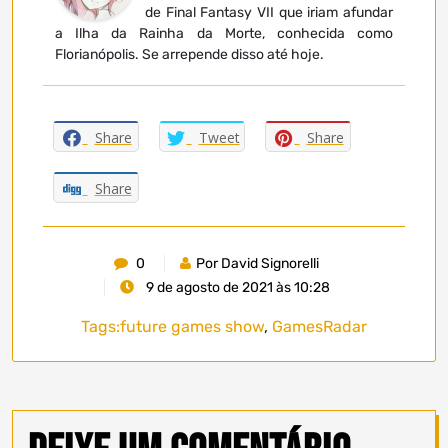
de Final Fantasy VII que iriam afundar
a Ilha da Rainha da Morte, conhecida como
Florianópolis. Se arrepende disso até hoje.
Share
Tweet
Share
Share
0
Por David Signorelli
9 de agosto de 2021 às 10:28
Tags:
future games show
,
GamesRadar