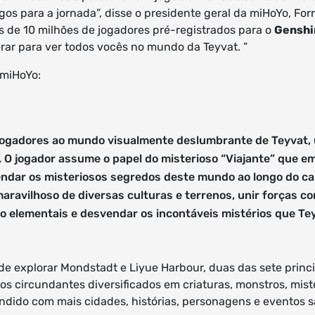
igos para a jornada”, disse o presidente geral da miHoYo, F
s de 10 milhões de jogadores pré-registrados para o
Genshi
ar para ver todos vocês no mundo da Teyvat. ”
 miHoYo:
 jogadores ao mundo visualmente deslumbrante de Teyvat,
 O jogador assume o papel do misterioso “Viajante” que e
endar os misteriosos segredos deste mundo ao longo do ca
avilhoso de diversas culturas e terrenos, unir forças c
 elementais e desvendar os incontáveis ​​mistérios que Te
e explorar Mondstadt e Liyue Harbour, duas das sete princi
os circundantes diversificados em criaturas, monstros, mist
ndido com mais cidades, histórias, personagens e eventos sa