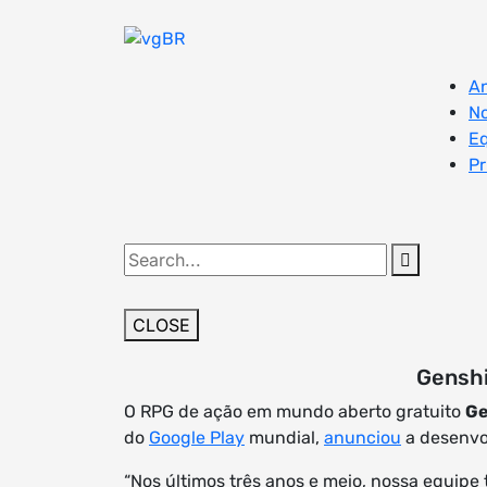
Skip
to
content
An
No
E
Pr
Search
for:
CLOSE
Genshi
O RPG de ação em mundo aberto gratuito
Ge
do
Google Play
mundial,
anunciou
a desenvo
“Nos últimos três anos e meio, nossa equipe