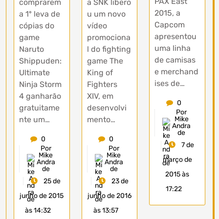
PAX East
comprarem
a SNK libero
2015, a
a 1º leva de
u um novo
Capcom
cópias do
vídeo
apresentou
game
promociona
uma linha
Naruto
l do fighting
de camisas
Shippuden:
game The
e merchand
Ultimate
King of
ises de…
Ninja Storm
Fighters
4 ganharão
XIV, em
0
gratuitame
desenvolvi
Por
nte um…
mento…
Mike
Andra
de
0
0
7 de
Por
Por
Mike
Mike
março de
Andra
Andra
de
de
2015 às
25 de
23 de
17:22
junho de 2015
junho de 2016
às 14:32
às 13:57