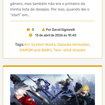
gênero, mas também não era o primeiro da
minha lista de desejos. Por isso, quando dei o
“start” em…
0
Por David Signorelli
13 de abril de 2026 às 10:40
Tags:
Arc System Works
,
Daisuke Ishiwatari
,
DAMON and BABY
,
Twin-stick shooter