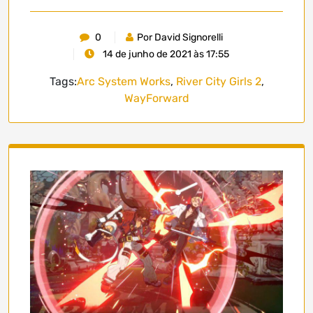
0
Por David Signorelli
14 de junho de 2021 às 17:55
Tags:
Arc System Works
,
River City Girls 2
,
WayForward