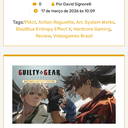
0
Por David Signorelli
17 de março de 2026 às 10:09
Tags:
91Act
,
Action Roguelite
,
Arc System Works
,
BlazBlue Entropy Effect X
,
Hardcore Gaming
,
Review
,
Videogames Brasil