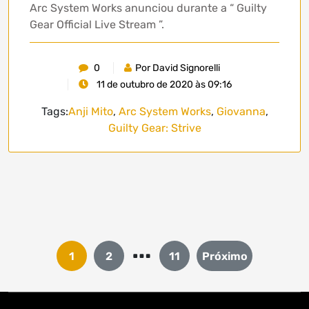
Arc System Works anunciou durante a “ Guilty
Gear Official Live Stream ”.
0
Por David Signorelli
11 de outubro de 2020 às 09:16
Tags:
Anji Mito
,
Arc System Works
,
Giovanna
,
Guilty Gear: Strive
…
Paginação
1
2
11
Próximo
de
posts