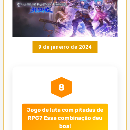
9 de janeiro de 2024
8
Jogo de luta com pitadas de
RPG? Essa combinação deu
boa!