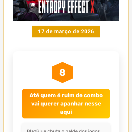
17 de março de 2026
8
Até quem é ruim de combo
vai querer apanhar nesse
aqui
BlazBlue chuta o balde dos jogos