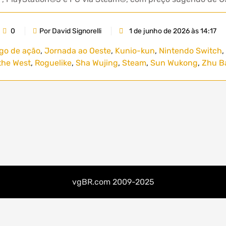
0
Por David Signorelli
1 de junho de 2026 às 14:17
ogo de ação
,
Jornada ao Oeste
,
Kunio-kun
,
Nintendo Switch
,
the West
,
Roguelike
,
Sha Wujing
,
Steam
,
Sun Wukong
,
Zhu Ba
vgBR.com 2009-2025