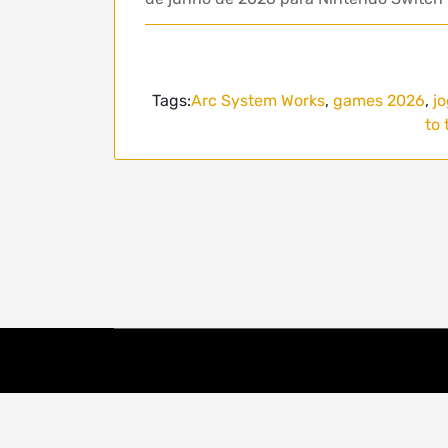
Tags:
Arc System Works
,
games 2026
,
j
to 