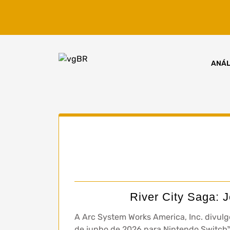
Skip
to
content
ANÁL
River City Saga: 
A Arc System Works America, Inc. divulg
de junho de 2026 para Nintendo Switch™