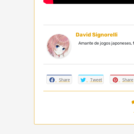
David Signorelli
Amante de jogos japoneses, f
Share
Tweet
Share