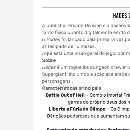
Hades 
A publisher Private Division e a desen
tanto física quanto digitalmente em 13 
O Hades
foi lançado pela primeira vez p
antecipado de 10 meses.
Aqui está uma visão geral do jogo, por 
Sobre
Hades
é um roguelike dungeon crawler s
Supergiant, incluindo a ação acelerada
personagens .
Características principais
Battle Out of Hell
– Como o imortal Pr
garras do próprio deus dos m
Liberte a Fúria do Olimpo
– Os Olimp
Bênçãos poderosos que aumentam suas 
Faça amizade com deuses, fantasma