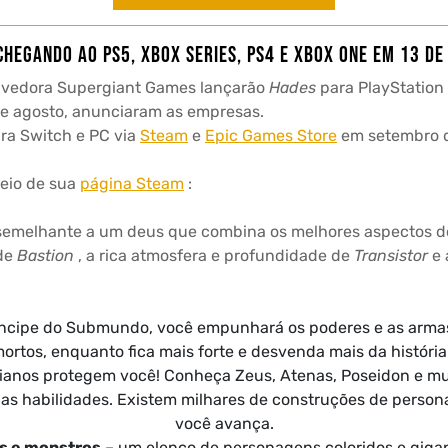
chegando ao PS5, Xbox Series, PS4 e Xbox One em 13 de
volvedora Supergiant Games lançarão
Hades
para PlayStation 
de agosto, anunciaram as empresas.
ara Switch e PC via
Steam
e
Epic Games Store
em setembro d
meio de sua
página Steam
:
emelhante a um deus que combina os melhores aspectos dos 
 de
Bastion
, a rica atmosfera e profundidade de
Transistor
e 
íncipe do Submundo, você empunhará os poderes e as armas 
ortos, enquanto fica mais forte e desvenda mais da históri
ianos protegem você! Conheça Zeus, Atenas, Poseidon e mui
habilidades. Existem milhares de construções de personag
você avança.
s e monstros
– um elenco de personagens coloridos e giga