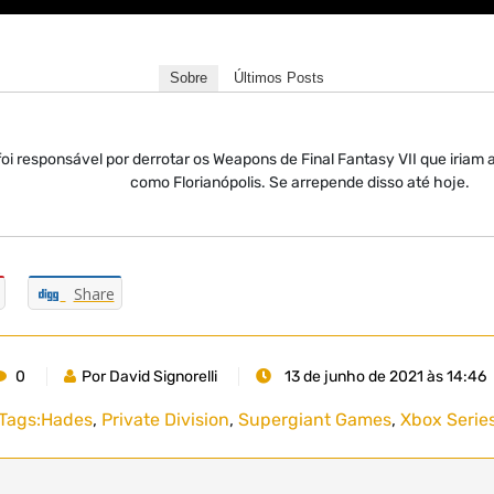
Sobre
Últimos Posts
oi responsável por derrotar os Weapons de Final Fantasy VII que iriam 
como Florianópolis. Se arrepende disso até hoje.
Share
0
Por David Signorelli
13 de junho de 2021 às 14:46
Tags:
Hades
,
Private Division
,
Supergiant Games
,
Xbox Serie