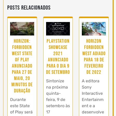
Posts Relacionados
Horizon:
PlayStation
Horizon
Forbidden
Showcase
Forbidden
West State
2021
West adiado
of Play
anunciado
para 18 de
anunciado
para o dia 9
fevereiro
para 27 de
de setembro
de 2022
maio, 20
Sintonize
A editora
minutos de
na próxima
Sony
duração
quinta-
Interactive
Durante
feira, 9 de
Entertainm
este State
setembro às
ent e a
of Play será
17
desenvolve