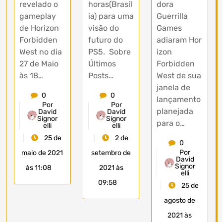
revelado o
horas(Brasíl
dora
gameplay
ia) para uma
Guerrilla
de Horizon
visão do
Games
Forbidden
futuro do
adiaram Hor
West no dia
PS5. Sobre
izon
27 de Maio
Últimos
Forbidden
às 18…
Posts…
West de sua
janela de
0
0
lançamento
Por
Por
planejada
David
David
Signor
Signor
para o…
elli
elli
25 de
2 de
0
Por
maio de 2021
setembro de
David
Signor
às 11:08
2021 às
elli
09:58
25 de
agosto de
2021 às