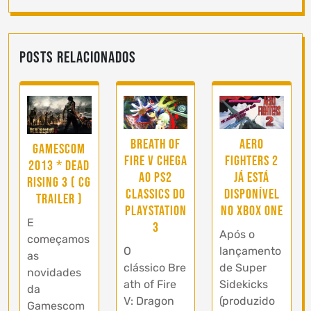
Posts Relacionados
Breath of
Aero
Gamescom
Fire V chega
Fighters 2
2013 * Dead
ao PS2
já está
Rising 3 ( CG
Classics do
disponível
Trailer )
PlayStation
no Xbox One
E
3
Após o
começamos
O
lançamento
as
clássico Bre
de Super
novidades
ath of Fire
Sidekicks
da
V: Dragon
(produzido
Gamescom