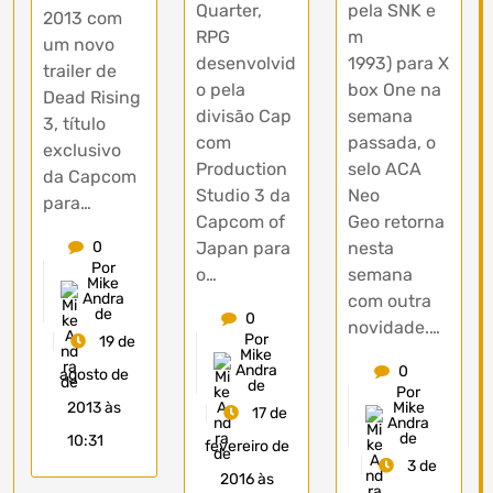
Quarter,
pela SNK e
2013 com
RPG
m
um novo
desenvolvid
1993) para X
trailer de
o pela
box One na
Dead Rising
divisão Cap
semana
3, título
com
passada, o
exclusivo
Production
selo ACA
da Capcom
Studio 3 da
Neo
para…
Capcom of
Geo retorna
0
Japan para
nesta
Por
o…
semana
Mike
Andra
com outra
de
0
novidade.…
Por
19 de
Mike
Andra
0
agosto de
de
Por
2013 às
Mike
17 de
Andra
de
10:31
fevereiro de
3 de
2016 às