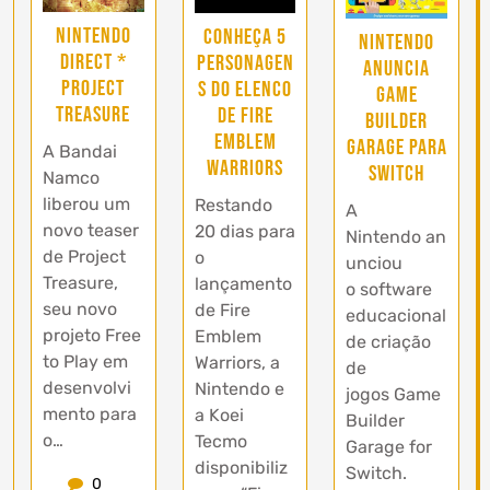
Nintendo
Conheça 5
Nintendo
Direct *
personagen
anuncia
Project
s do elenco
Game
Treasure
de Fire
Builder
Emblem
Garage para
A Bandai
Warriors
Switch
Namco
liberou um
Restando
A
novo teaser
20 dias para
Nintendo an
de Project
o
unciou
Treasure,
lançamento
o software
seu novo
de Fire
educacional
projeto Free
Emblem
de criação
to Play em
Warriors, a
de
desenvolvi
Nintendo e
jogos Game
mento para
a Koei
Builder
o…
Tecmo
Garage for
disponibiliz
Switch.
0