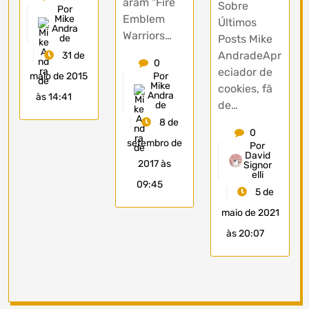
aram “Fire
Sobre
Por
Emblem
Mike
Últimos
Andra
Warriors…
Posts Mike
de
AndradeApr
31 de
0
eciador de
maio de 2015
Por
Mike
cookies, fã
Andra
às 14:41
de…
de
8 de
0
setembro de
Por
David
2017 às
Signor
elli
09:45
5 de
maio de 2021
às 20:07