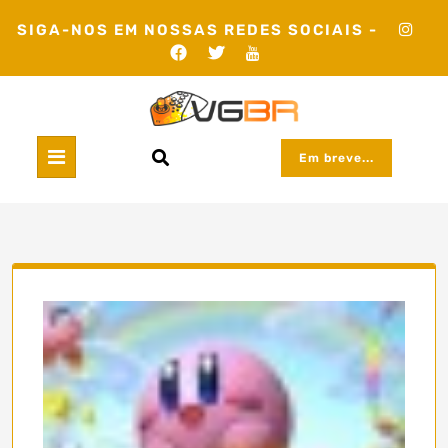
Skip
SIGA-NOS EM NOSSAS REDES SOCIAIS -
to
content
Em breve...