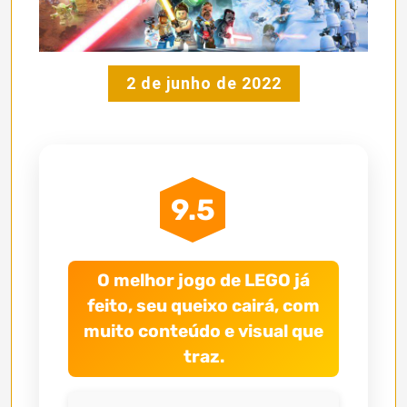
2 de junho de 2022
9.5
O melhor jogo de LEGO já
feito, seu queixo cairá, com
muito conteúdo e visual que
traz.