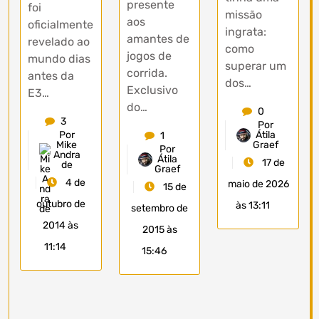
presente
foi
missão
aos
oficialmente
ingrata:
amantes de
revelado ao
como
jogos de
mundo dias
superar um
corrida.
antes da
dos…
Exclusivo
E3…
do…
0
3
Por
Átila
Por
1
Graef
Mike
Por
Andra
Átila
17 de
de
Graef
4 de
maio de 2026
15 de
outubro de
às 13:11
setembro de
2014 às
2015 às
11:14
15:46