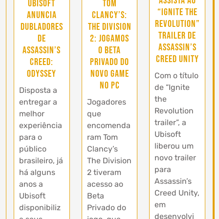
Assista ao
Ubisoft
Tom
“Ignite the
anuncia
Clancy’s:
Revolution”
dubladores
The Division
trailer de
de
2: Jogamos
Assassin’s
Assassin’s
o Beta
Creed Unity
Creed:
privado do
Odyssey
novo game
Com o título
no PC
de “Ignite
Disposta a
the
entregar a
Jogadores
Revolution
melhor
que
trailer”, a
experiência
encomenda
Ubisoft
para o
ram Tom
liberou um
público
Clancy’s
novo trailer
brasileiro, já
The Division
para
há alguns
2 tiveram
Assassin’s
anos a
acesso ao
Creed Unity,
Ubisoft
Beta
em
disponibiliz
Privado do
desenvolvi