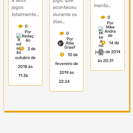
a seus
jogo, que
mento…
jogos
aconteceu
totalmente…
durante os
0
dias…
Por
0
Mike
Andra
Por
0
de
Redaç
Por
ão
14 de
Átila
Graef
2 de
julho de 2014
10 de
outubro de
às 20:31
fevereiro de
2018 às
2019 às
11:36
22:24