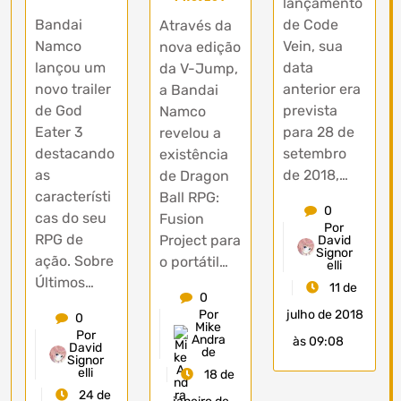
lançamento
Bandai
de Code
Através da
Namco
Vein, sua
nova edição
lançou um
data
da V-Jump,
novo trailer
anterior era
a Bandai
de God
prevista
Namco
Eater 3
para 28 de
revelou a
destacando
setembro
existência
as
de 2018,…
de Dragon
característi
Ball RPG:
0
cas do seu
Fusion
Por
RPG de
Project para
David
Signor
ação. Sobre
o portátil…
elli
Últimos…
11 de
0
julho de 2018
Por
0
Mike
Por
Andra
às 09:08
David
de
Signor
elli
18 de
24 de