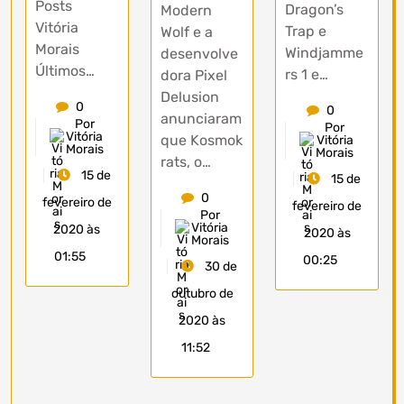
Posts
Dragon’s
Modern
Vitória
Trap e
Wolf e a
Morais
Windjamme
desenvolve
Últimos…
rs 1 e…
dora Pixel
Delusion
0
0
anunciaram
Por
Por
Vitória
que Kosmok
Vitória
Morais
Morais
rats, o…
15 de
15 de
0
fevereiro de
fevereiro de
Por
Vitória
2020 às
2020 às
Morais
01:55
00:25
30 de
outubro de
2020 às
11:52