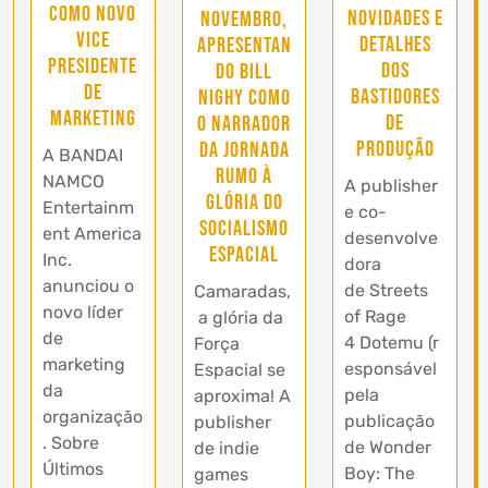
como novo
novidades e
novembro,
vice
detalhes
apresentan
presidente
dos
do Bill
de
bastidores
Nighy como
marketing
de
o narrador
produção
da jornada
A BANDAI
rumo à
NAMCO
A publisher
glória do
Entertainm
e co-
Socialismo
ent America
desenvolve
Espacial
Inc.
dora
anunciou o
de Streets
Camaradas,
novo líder
of Rage
a glória da
de
4 Dotemu (r
Força
marketing
esponsável
Espacial se
da
pela
aproxima! A
organização
publicação
publisher
. Sobre
de Wonder
de indie
Últimos
Boy: The
games