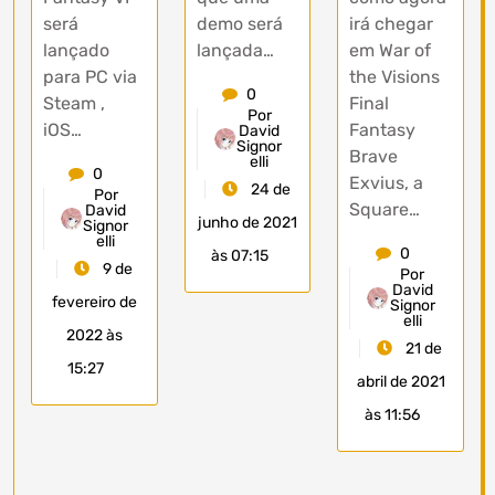
irá chegar
será
demo será
em War of
lançado
lançada…
the Visions
para PC via
0
Final
Steam ,
Por
Fantasy
iOS…
David
Signor
Brave
elli
0
Exvius, a
24 de
Por
Square…
David
junho de 2021
Signor
elli
0
às 07:15
9 de
Por
David
fevereiro de
Signor
elli
2022 às
21 de
15:27
abril de 2021
às 11:56