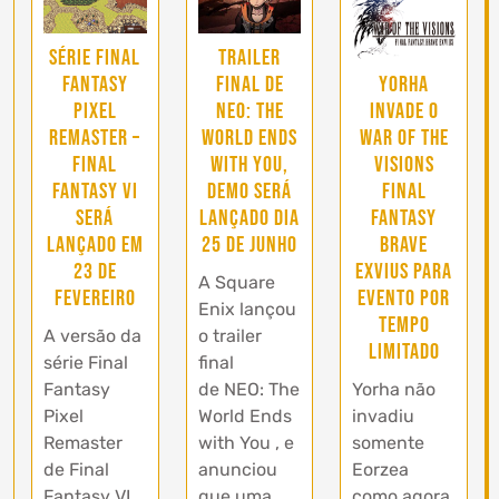
Série Final
Trailer
Yorha
Fantasy
final de
invade o
Pixel
NEO: The
War of the
Remaster –
World Ends
Visions
Final
with You,
Final
Fantasy VI
demo será
Fantasy
será
lançado dia
Brave
lançado em
25 de junho
Exvius para
23 de
A Square
evento por
fevereiro
Enix lançou
tempo
A versão da
o trailer
limitado
série Final
final
Yorha não
Fantasy
de NEO: The
invadiu
Pixel
World Ends
somente
Remaster
with You , e
Eorzea
de Final
anunciou
como agora
Fantasy VI
que uma