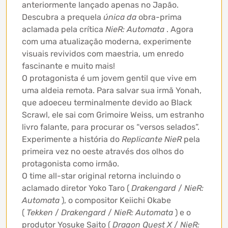
anteriormente lançado apenas no Japão.
Descubra a prequela
única da
obra-prima
aclamada pela crítica
NieR: Automata
. Agora
com uma atualização moderna, experimente
visuais revividos com maestria, um enredo
fascinante e muito mais!
O protagonista é um jovem gentil que vive em
uma aldeia remota. Para salvar sua irmã Yonah,
que adoeceu terminalmente devido ao Black
Scrawl, ele sai com Grimoire Weiss, um estranho
livro falante, para procurar os “versos selados”.
Experimente a história do
Replicante NieR
pela
primeira vez no oeste através dos olhos do
protagonista como irmão.
O time all-star original retorna incluindo o
aclamado diretor Yoko Taro (
Drakengard
/
NieR:
Automata
), o compositor Keiichi Okabe
(
Tekken
/
Drakengard
/
NieR: Automata
) e o
produtor Yosuke Saito (
Dragon Quest X
/
NieR: