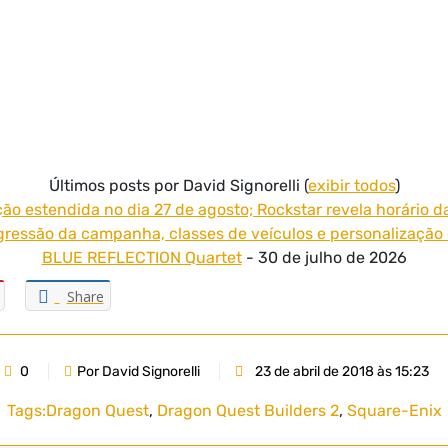
Últimos posts por David Signorelli
(
exibir todos
)
ão estendida no dia 27 de agosto; Rockstar revela horário d
ressão da campanha, classes de veículos e personalização 
BLUE REFLECTION Quartet
- 30 de julho de 2026
Share
0
Por David Signorelli
23 de abril de 2018 às 15:23
Tags:
Dragon Quest
,
Dragon Quest Builders 2
,
Square-Enix