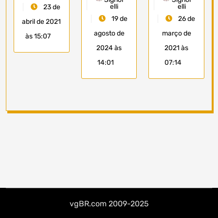
elli
elli
23 de
19 de
26 de
abril de 2021
agosto de
março de
às 15:07
2024 às
2021 às
14:01
07:14
vgBR.com 2009-2025