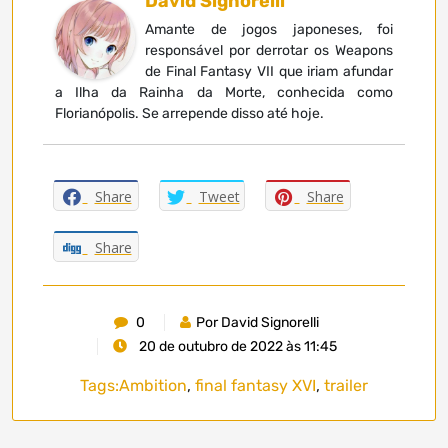
David Signorelli
Amante de jogos japoneses, foi
responsável por derrotar os Weapons
de Final Fantasy VII que iriam afundar
a Ilha da Rainha da Morte, conhecida como
Florianópolis. Se arrepende disso até hoje.
Share
Tweet
Share
Share
0
Por David Signorelli
20 de outubro de 2022 às 11:45
Tags:
Ambition
,
final fantasy XVI
,
trailer