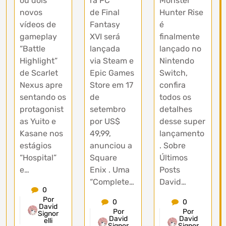
ou dois
ra PC
Monster
novos
de Final
Hunter Rise
vídeos de
Fantasy
é
gameplay
XVI será
finalmente
“Battle
lançada
lançado no
Highlight”
via Steam e
Nintendo
de Scarlet
Epic Games
Switch,
Nexus apre
Store em 17
confira
sentando os
de
todos os
protagonist
setembro
detalhes
as Yuito e
por US$
desse super
Kasane nos
49,99,
lançamento
estágios
anunciou a
. Sobre
“Hospital”
Square
Últimos
e…
Enix . Uma
Posts
“Complete…
David…
0
Por
0
0
David
Por
Por
Signor
David
David
elli
Signor
Signor