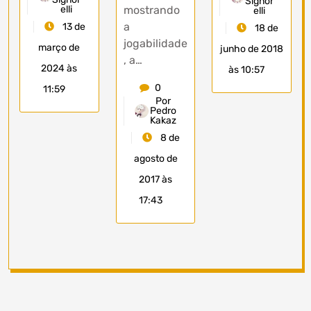
Signor
elli
mostrando
elli
a
13 de
18 de
jogabilidade
março de
junho de 2018
, a…
2024 às
às 10:57
0
11:59
Por
Pedro
Kakaz
8 de
agosto de
2017 às
17:43