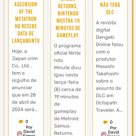
ASCENSION
não terá
Returns,
OF THE
DLC
Nintendo
METATRON
mostra 19
A revista
HD recebe
minutos de
digital
data de
gameplay.
Dengeki
lançamento
Online falou
O programa
Hoje, a
com o
oficial Ninte
Japan crim
produtor
ndo
Co., Ltd. ,
Masashi
Minute divu
tem o
Takahashi
lgou nesta
orgulho de
sobre o
terça-feira
anunciar
assunto de
(8) cerca de
que em 28
DLC em
19 minutos
de abril de
Octopath
de
2024 será…
Traveler. A…
gameplay
de Metroid:
0
0
Samus
Por
Por
David
David
Returns,
Signor