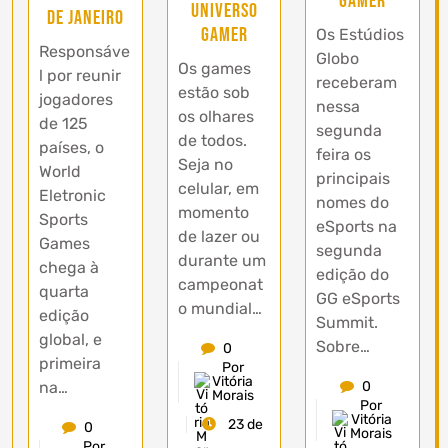
gamer
universo
de Janeiro
gamer
Os Estúdios
Responsáve
Globo
Os games
l por reunir
receberam
estão sob
jogadores
nessa
os olhares
de 125
segunda
de todos.
países, o
feira os
Seja no
World
principais
celular, em
Eletronic
nomes do
momento
Sports
eSports na
de lazer ou
Games
segunda
durante um
chega à
edição do
campeonat
quarta
GG eSports
o mundial…
edição
Summit.
global, e
Sobre…
0
primeira
Por
Vitória
na…
0
Morais
Por
Vitória
23 de
0
Morais
Por