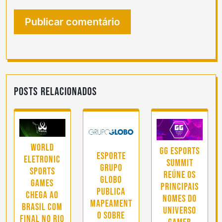
Posts Relacionados
World
GG eSports
Esporte
Eletronic
Summit
Grupo
Sports
reúne os
Globo
Games
principais
publica
chega ao
nomes do
mapeament
Brasil com
universo
o sobre
final no Rio