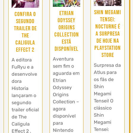
Shin Megami
Etrian
Confira o
Tensei:
Odyssey
segundo
Nocturne é
Origins
trailer de
a surpresa
Collection
The
de hoje na
está
Caligula
PlayStation
disponível
Effect 2
Store
Aventura
A editora
Surpresa da
sem fim o
FuRyu e a
Atlus para
aguarda em
desenvolve
os fãs de
Etrian
dora
Shin
Odyssey
Historia
Megami
Origins
lançaram o
Tensei! O
Collection –
segundo
clássico
agora
trailer oficial
Shin
disponível
de The
Megami
para
Caligula
Tensei:
Nintendo
Effect 2 .