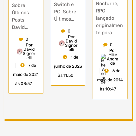
Nocturne,
Switch e
Sobre
RPG
PC. Sobre
Últimos
lançado
Últimos…
Posts
originalmen
David…
0
te para…
Por
0
David
0
Por
Signor
David
elli
Por
Signor
Mike
1 de
elli
Andra
de
7 de
junho de 2023
6 de
maio de 2021
às 11:50
maio de 2014
às 08:57
às 10:47