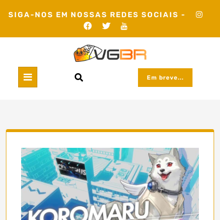
Skip
SIGA-NOS EM NOSSAS REDES SOCIAIS -
to
content
Em breve...