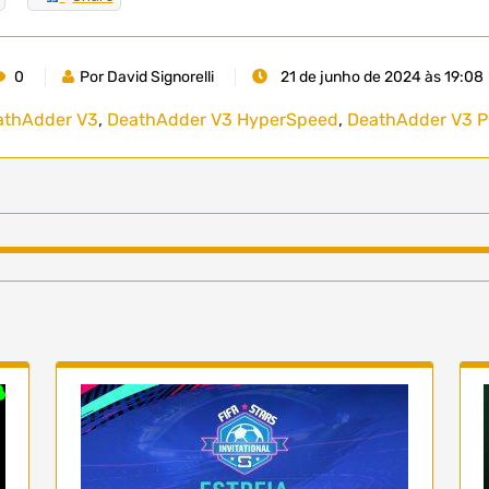
0
Por David Signorelli
21 de junho de 2024 às 19:08
athAdder V3
,
DeathAdder V3 HyperSpeed
,
DeathAdder V3 P