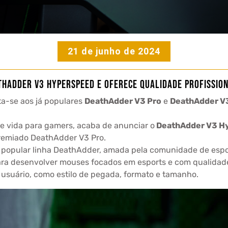
21 de junho de 2024
hAdder V3 Hyperspeed e oferece qualidade profissio
ta-se aos já populares
DeathAdder V3 Pro
e
DeathAdder V
 de vida para gamers, acaba de anunciar o
DeathAdder V3 H
 premiado DeathAdder V3 Pro.
a popular linha DeathAdder, amada pela comunidade de espo
a desenvolver mouses focados em esports e com qualidade p
usuário, como estilo de pegada, formato e tamanho.