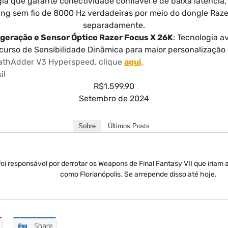
gia que garante conectividade confiável e de baixa latência,
ling sem fio de 8000 Hz verdadeiras por meio do dongle Raze
separadamente.
 geração e Sensor Óptico Razer Focus X 26K
: Tecnologia a
curso de Sensibilidade Dinâmica para maior personalização
eathAdder V3 Hyperspeed, clique
aqui
.
il
R$1.599,90
Setembro de 2024
Sobre
Últimos Posts
oi responsável por derrotar os Weapons de Final Fantasy VII que iriam 
como Florianópolis. Se arrepende disso até hoje.
Share