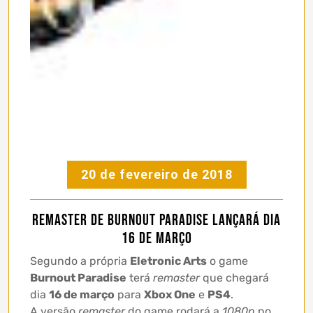
20 de fevereiro de 2018
Remaster de Burnout Paradise lançará dia
16 de março
Segundo a própria
Eletronic Arts
o game
Burnout Paradise
terá
remaster
que chegará
dia
16 de março
para
Xbox One
e
PS4
.
A versão
remaster
do game rodará a
1080p
no