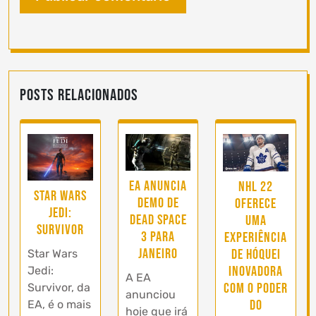
Posts Relacionados
EA anuncia
NHL 22
Star Wars
demo de
oferece
Jedi:
Dead Space
uma
Survivor
3 para
experiência
Janeiro
de hóquei
Star Wars
inovadora
Jedi:
A EA
com o poder
Survivor, da
anunciou
do
EA, é o mais
hoje que irá