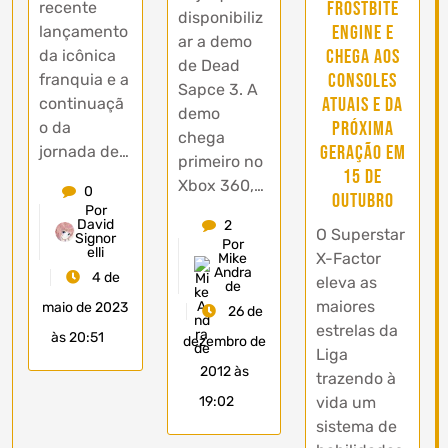
Frostbite
recente
disponibiliz
Engine e
lançamento
ar a demo
chega aos
da icônica
de Dead
consoles
franquia e a
Sapce 3. A
atuais e da
continuaçã
demo
próxima
o da
chega
geração em
jornada de…
primeiro no
15 de
Xbox 360,…
0
Outubro
Por
David
2
O Superstar
Signor
Por
elli
X-Factor
Mike
Andra
4 de
eleva as
de
maiores
maio de 2023
26 de
estrelas da
às 20:51
dezembro de
Liga
2012 às
trazendo à
vida um
19:02
sistema de