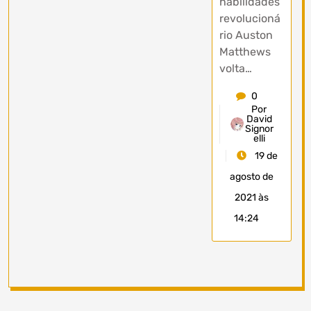
habilidades
revolucioná
rio Auston
Matthews
volta…
0
Por
David
Signor
elli
19 de
agosto de
2021 às
14:24