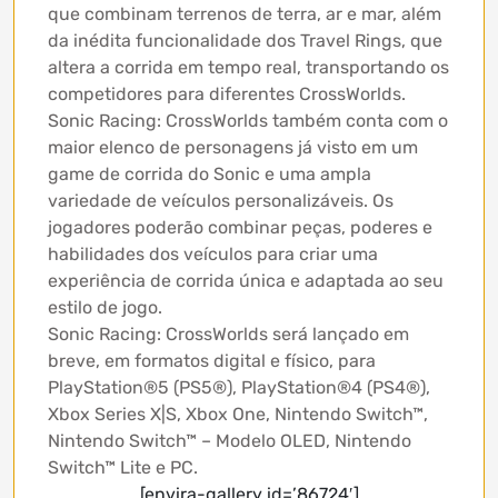
que combinam terrenos de terra, ar e mar, além
da inédita funcionalidade dos Travel Rings, que
altera a corrida em tempo real, transportando os
competidores para diferentes CrossWorlds.
Sonic Racing: CrossWorlds também conta com o
maior elenco de personagens já visto em um
game de corrida do Sonic e uma ampla
variedade de veículos personalizáveis. Os
jogadores poderão combinar peças, poderes e
habilidades dos veículos para criar uma
experiência de corrida única e adaptada ao seu
estilo de jogo.
Sonic Racing: CrossWorlds será lançado em
breve, em formatos digital e físico, para
PlayStation®5 (PS5®), PlayStation®4 (PS4®),
Xbox Series X|S, Xbox One, Nintendo Switch™,
Nintendo Switch™ – Modelo OLED, Nintendo
Switch™ Lite e PC.
[envira-gallery id=’86724′]