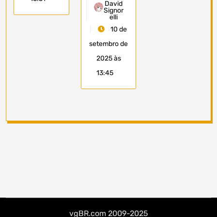
David
Signor
elli
10 de
setembro de
2025 às
13:45
vgBR.com 2009-2025