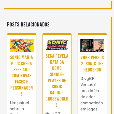
Posts Relacionados
SEGA revela
Sonic Mania
vgBR Versus
data da
Plus chega
2: Sonic The
demo
esse ano
Hedgehog
single-
com novas
O vgBR
player de
fases e
Versus é
Sonic
personagen
uma idéia
Racing:
s
de criar
CrossWorld
Um painel
competição
s
sobre o
em jogos
Hoje (10), a