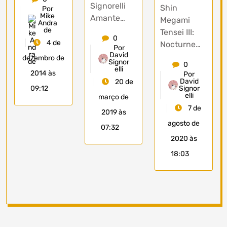
Signorelli
Shin
Por
Mike
Amante…
Megami
Andra
de
Tensei III:
0
4 de
Nocturne…
Por
David
dezembro de
Signor
0
elli
2014 às
Por
David
20 de
09:12
Signor
elli
março de
7 de
2019 às
agosto de
07:32
2020 às
18:03