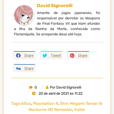
David Signorelli
Amante de jogos japoneses, foi
responsável por derrotar os Weapons
de Final Fantasy VII que iriam afundar
a Ilha da Rainha da Morte, conhecida como
Florianópolis. Se arrepende disso até hoje.
Share
Tweet
Share
Share
0
Por David Signorelli
20 de abril de 2021 às 11:22
Tags:
Atlus
,
Playstation 4
,
Shin Megami Tensei III:
Nocturne HD Remaster
,
trailer