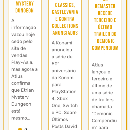
Mystery
Classics,
Remaster
Dungeon
Castlevania
recebe
e Contra
terceiro e
A
Collections
último
informação
anunciados
trailer do
vazou hoje
‘Demonic
cedo pelo
A Konami
Compendium
site de
anunciou
’
vendas
a série de
Play-Asia,
50º
Atlus
mas agora a
aniversário
lançou o
Atlus
da Konami
terceiro e
confirma
para
último de
que Etrian
PlayStation
uma série
Mystery
4, Xbox
de trailers
Dungeon
One, Switch
chamada
está
e PC. Sobre
“Demonic
mesmo…
Últimos
Compendiu
Posts David
m” para
0