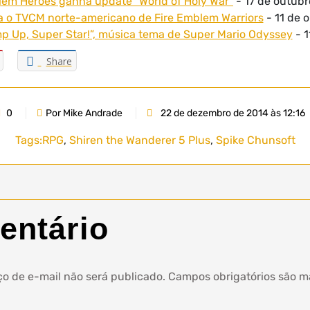
lem Heroes ganha update “World of Holy War”
- 17 de outubr
ra o TVCM norte-americano de Fire Emblem Warriors
- 11 de 
mp Up, Super Star!”, música tema de Super Mario Odyssey
- 1
Share
0
Por Mike Andrade
22 de dezembro de 2014 às 12:16
Tags:
RPG
,
Shiren the Wanderer 5 Plus
,
Spike Chunsoft
entário
o de e-mail não será publicado.
Campos obrigatórios são 