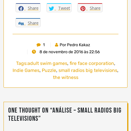
Share
Tweet
Share
Share
1
Por Pedro Kakaz
8 de novembro de 2016 às 22:56
Tags:
adult swim games
,
fire face corporation
,
Indie Games
,
Puzzle
,
small radios big televisions
,
the witness
One thought on “
Análise – Small Radios Big
Televisions
”