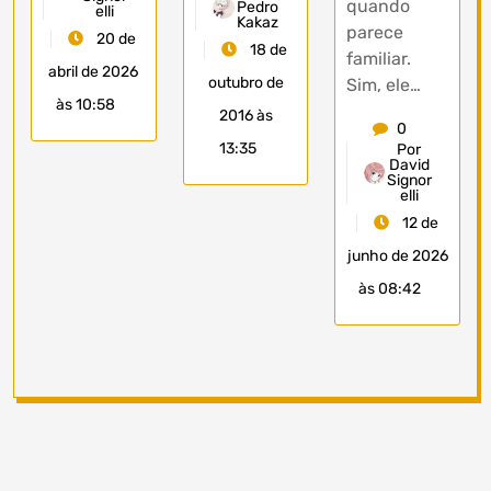
quando
Pedro
elli
Kakaz
parece
20 de
18 de
familiar.
abril de 2026
outubro de
Sim, ele…
às 10:58
2016 às
0
13:35
Por
David
Signor
elli
12 de
junho de 2026
às 08:42