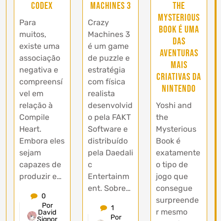
Codex
Machines 3
the
Mysterious
Para
Crazy
Book é uma
muitos,
Machines 3
das
existe uma
é um game
aventuras
associação
de puzzle e
mais
negativa e
estratégia
criativas da
compreensí
com física
Nintendo
vel em
realista
relação à
desenvolvid
Yoshi and
Compile
o pela FAKT
the
Heart.
Software e
Mysterious
Embora eles
distribuído
Book é
sejam
pela Daedali
exatamente
capazes de
c
o tipo de
produzir e…
Entertainm
jogo que
ent. Sobre…
consegue
0
surpreende
Por
1
r mesmo
David
Por
Signor