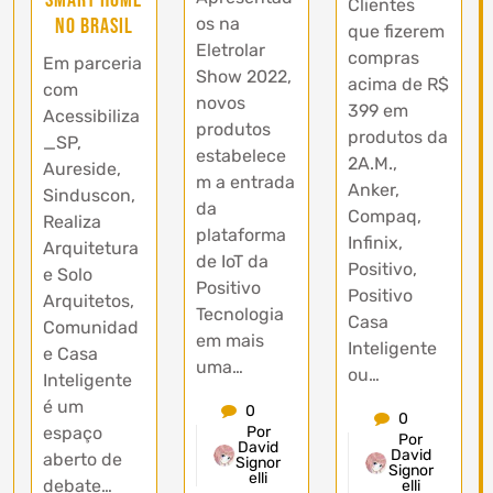
Clientes
no Brasil
os na
que fizerem
Eletrolar
compras
Em parceria
Show 2022,
acima de R$
com
novos
399 em
Acessibiliza
produtos
produtos da
_SP,
estabelece
2A.M.,
Aureside,
m a entrada
Anker,
Sinduscon,
da
Compaq,
Realiza
plataforma
Infinix,
Arquitetura
de IoT da
Positivo,
e Solo
Positivo
Positivo
Arquitetos,
Tecnologia
Casa
Comunidad
em mais
Inteligente
e Casa
uma…
ou…
Inteligente
é um
0
0
espaço
Por
Por
David
David
aberto de
Signor
Signor
elli
debate…
elli