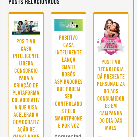
Posts Relacionados
Positivo
Positivo
Casa
Casa
Inteligente
Inteligente
lança
Positivo
lidera
smart
Tecnologia
consórcio
robôs
dá presente
para a
aspiradores
personaliza
criação de
que podem
do aos
plataforma
ser
consumidor
colaborativ
controlado
es em
a que visa
s pelo
campanha
acelerar a
smartphone
do Dia das
democratiz
e por voz
Mães
ação de
smart home
Apresentad