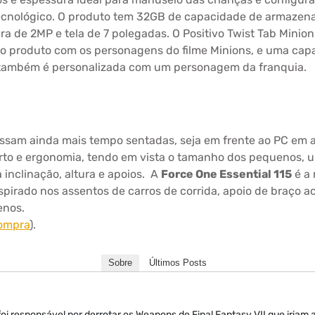
ecnológico. O produto tem 32GB de capacidade de armazena
ra de 2MP e tela de 7 polegadas. O Positivo Twist Tab Min
l do produto com os personagens do filme Minions, e uma cap
e também é personalizada com um personagem da franquia.
ssam ainda mais tempo sentadas, seja em frente ao PC em
orto e ergonomia, tendo em vista o tamanho dos pequenos, 
 inclinação, altura e apoios. A
Force One Essential 115
é a 
pirado nos assentos de carros de corrida, apoio de braço a
enos.
compra
).
Sobre
Últimos Posts
oi responsável por derrotar os Weapons de Final Fantasy VII que iriam 