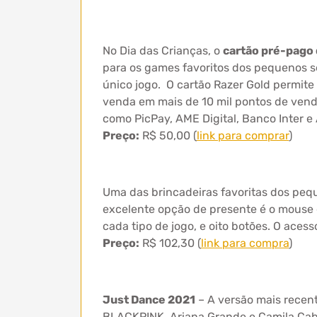
No Dia das Crianças, o
cartão pré-pago 
para os games favoritos dos pequenos s
único jogo. O cartão Razer Gold permite 
venda em mais de 10 mil pontos de venda
como PicPay, AME Digital, Banco Inter e
Preço:
R$ 50,00 (
link para comprar
)
Uma das brincadeiras favoritas dos pequ
excelente opção de presente é o mous
cada tipo de jogo, e oito botões. O ace
Preço:
R$ 102,30 (
link para compra
)
Just Dance 2021
– A versão mais recente
BLACKPINK, Ariana Grande e Camila Cabe