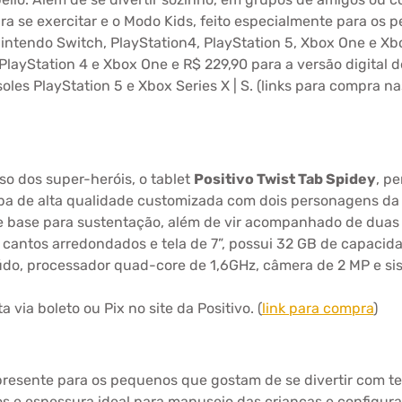
a se exercitar e o Modo Kids, feito especialmente para os 
Nintendo Switch, PlayStation4, PlayStation 5, Xbox One e Xbo
e PlayStation 4 e Xbox One e R$ 229,90 para a versão digital
es PlayStation 5 e Xbox Series X | S. (links para compra nas 
o dos super-heróis, o tablet
Positivo Twist Tab Spidey
, p
pa de alta qualidade customizada com dois personagens da
rte e base para sustentação, além de vir acompanhado de dua
 cantos arredondados e tela de 7”, possui 32 GB de capaci
do, processador quad-core de 1,6GHz, câmera de 2 MP e si
 via boleto ou Pix no site da Positivo. (
link para compra
)
presente para os pequenos que gostam de se divertir com t
os e espessura ideal para manuseio das crianças e configu