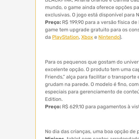
mundo, o game ainda oferece opções par
exclusivas. O jogo está disponível para 
Preço:
R$ 199,90 para a versão física d
game tem upgrade gratuito para os consol
da
PlayStation
,
Xbox
e
Nintendo
).
Para os pequenos que gostam do univers
excelente opção. O produto tem uma ca
Friends,” alça para facilitar o transpo
grudam na parede. O modelo é fino, com
especiais para gerenciamento de conteú
Edition.
Preço:
R$ 629,10 para pagamentos à vista
No dia das crianças, uma boa opção de 
Minions
, tablet com cantos arredondad