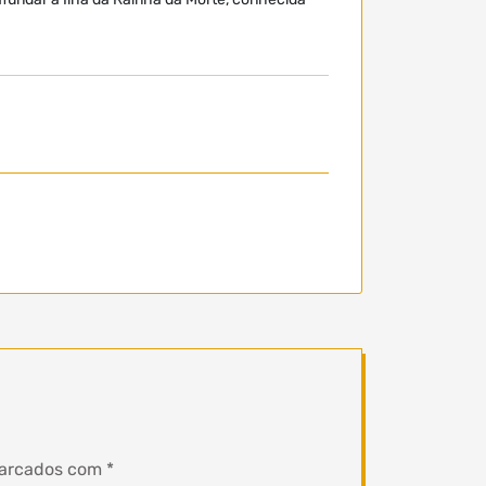
marcados com
*