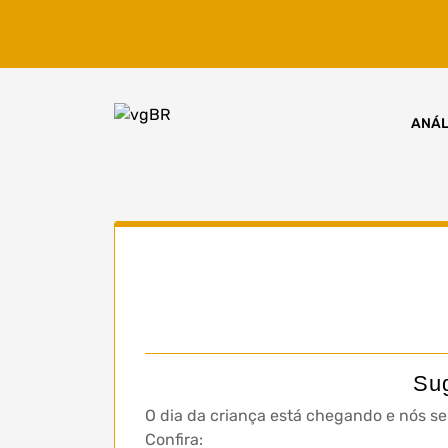
Skip
to
content
ANÁL
Sug
O dia da criança está chegando e nós se
Confira: