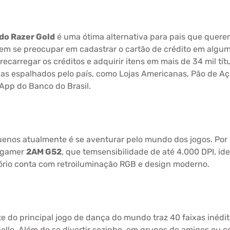
do Razer Gold
é uma ótima alternativa para pais que quere
em se preocupar em cadastrar o cartão de crédito em algum
recarregar os créditos e adquirir itens em mais de 34 mil tít
s espalhados pelo país, como Lojas Americanas, Pão de Açú
 App do Banco do Brasil.
enos atualmente é se aventurar pelo mundo dos jogos. Por 
e gamer
2AM G52
, que temsensibilidade de até 4.000 DPI, id
ssório conta com retroiluminação RGB e design moderno.
 do principal jogo de dança do mundo traz 40 faixas inéditas 
llo. Além de se divertir sozinho, em grupos de amigos ou c