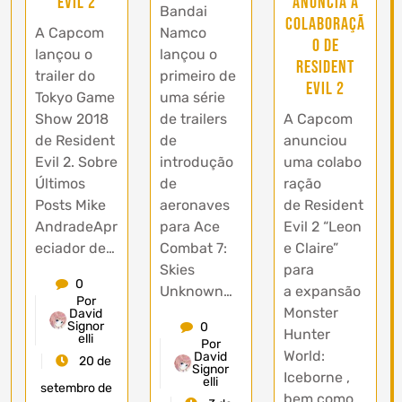
Evil 2
anuncia a
Bandai
colaboraçã
A Capcom
Namco
o de
lançou o
lançou o
Resident
trailer do
primeiro de
Evil 2
Tokyo Game
uma série
Show 2018
de trailers
A Capcom
de Resident
de
anunciou
Evil 2. Sobre
introdução
uma colabo
Últimos
de
ração
Posts Mike
aeronaves
de Resident
AndradeApr
para Ace
Evil 2 “Leon
eciador de…
Combat 7:
e Claire”
Skies
para
0
Unknown…
a expansão
Por
Monster
David
Signor
0
Hunter
elli
Por
World:
David
20 de
Signor
Iceborne ,
elli
setembro de
bem como