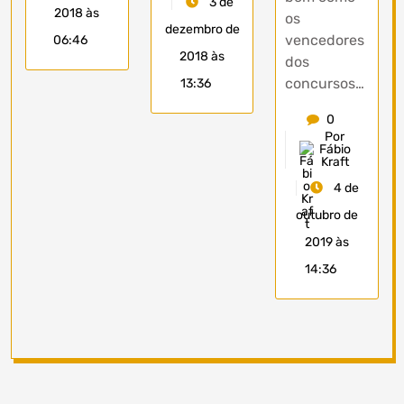
3 de
2018 às
os
dezembro de
vencedores
06:46
2018 às
dos
concursos…
13:36
0
Por
Fábio
Kraft
4 de
outubro de
2019 às
14:36