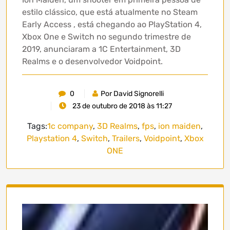
estilo clássico, que está atualmente no Steam
Early Access , está chegando ao PlayStation 4,
Xbox One e Switch no segundo trimestre de
2019, anunciaram a 1C Entertainment, 3D
Realms e o desenvolvedor Voidpoint.
0
Por David Signorelli
23 de outubro de 2018 às 11:27
Tags:
1c company
,
3D Realms
,
fps
,
ion maiden
,
Playstation 4
,
Switch
,
Trailers
,
Voidpoint
,
Xbox
ONE