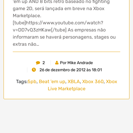
‘em up AND 8 bits retro baseado no fighting
game 2D, será lançada em breve na Xbox
Marketplace.
[tube]https://www.youtube.com/watch?
v=DD7vQ3zHKaw[/tube] As empresas não
informaram se haverá personagens, stages ou
extras não…
2
Por Mike Andrade
26 de dezembro de 2012 às 18:01
Tags:
5pb
,
Beat 'em up
,
XBLA
,
Xbox 360
,
Xbox
Live Marketplace