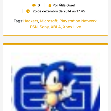
0
Por Átila Graef
25 de dezembro de 2014 às 17:45
Tags:
Hackers
,
Microsoft
,
Playstation Network
,
PSN
,
Sony
,
XBLA
,
Xbox Live