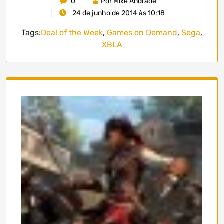
0
Por Mike Andrade
24 de junho de 2014 às 10:18
Tags:
Deal of the Week
,
Games on Demand
,
Sega
,
XBLA