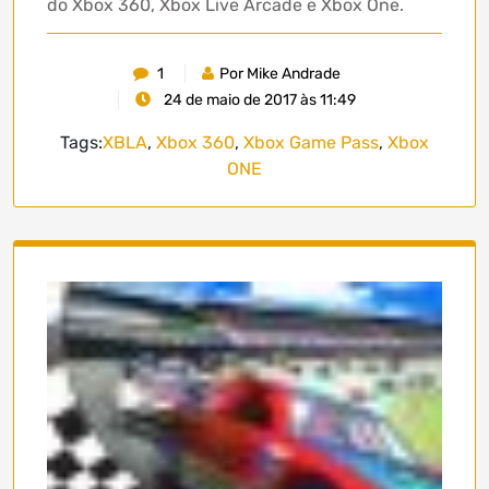
do Xbox 360, Xbox Live Arcade e Xbox One.
1
Por Mike Andrade
24 de maio de 2017 às 11:49
Tags:
XBLA
,
Xbox 360
,
Xbox Game Pass
,
Xbox
ONE