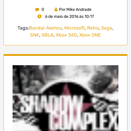
0
Por Mike Andrade
6 de maio de 2016 às 10:17
Tags:
Bandai-Namco
,
Microsoft
,
Retro
,
Sega
,
SNK
,
XBLA
,
Xbox 360
,
Xbox ONE