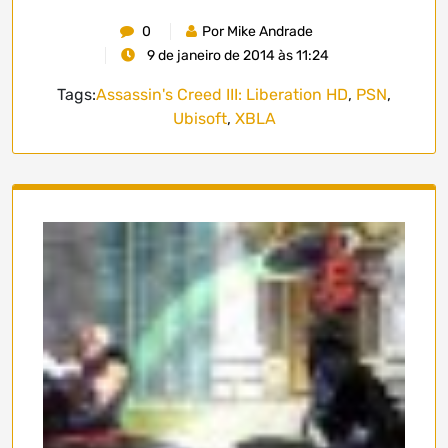
0
Por Mike Andrade
9 de janeiro de 2014 às 11:24
Tags:
Assassin's Creed III: Liberation HD
,
PSN
,
Ubisoft
,
XBLA