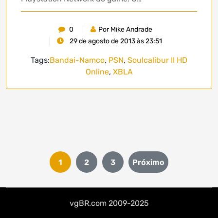
0
Por Mike Andrade
29 de agosto de 2013 às 23:51
Tags:
Bandai-Namco
,
PSN
,
Soulcalibur II HD
Online
,
XBLA
Paginação
1
2
3
Próximo
de
posts
vgBR.com 2009-2025