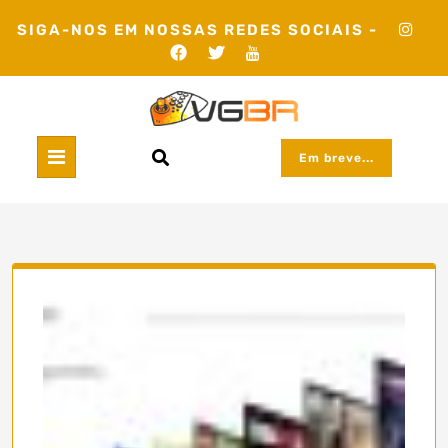
Skip
SIGA-NOS EM NOSSAS REDES SOCIAIS -
to
content
Em breve...