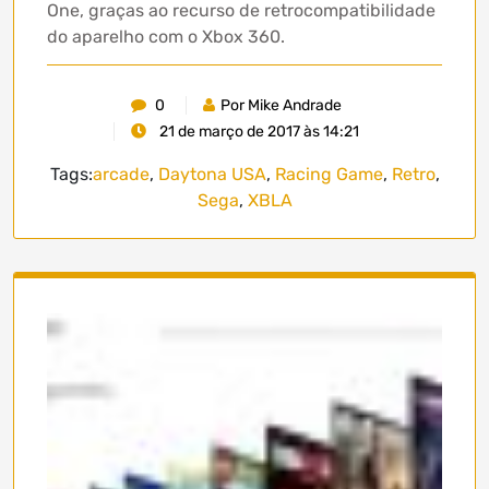
One, graças ao recurso de retrocompatibilidade
do aparelho com o Xbox 360.
0
Por Mike Andrade
21 de março de 2017 às 14:21
Tags:
arcade
,
Daytona USA
,
Racing Game
,
Retro
,
Sega
,
XBLA