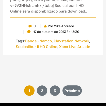
v=9V3HMsNLmNk[/tube] Soulcalibur II HD
Online será disponibilizado para download…
0
Por Mike Andrade
17 de outubro de 2013 às 15:30
Tags:
Bandai-Namco
,
Playstation Network
,
Soulcalibur II HD Online
,
Xbox Live Arcade
Paginação
1
2
3
Próximo
de
posts