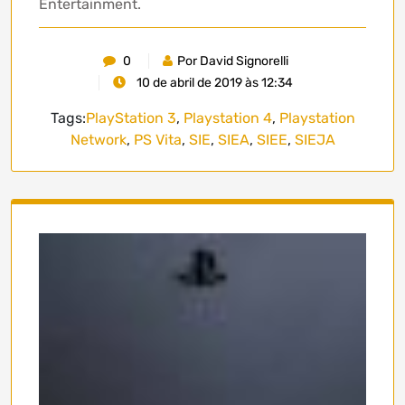
Entertainment.
0
Por David Signorelli
10 de abril de 2019 às 12:34
Tags:
PlayStation 3
,
Playstation 4
,
Playstation
Network
,
PS Vita
,
SIE
,
SIEA
,
SIEE
,
SIEJA