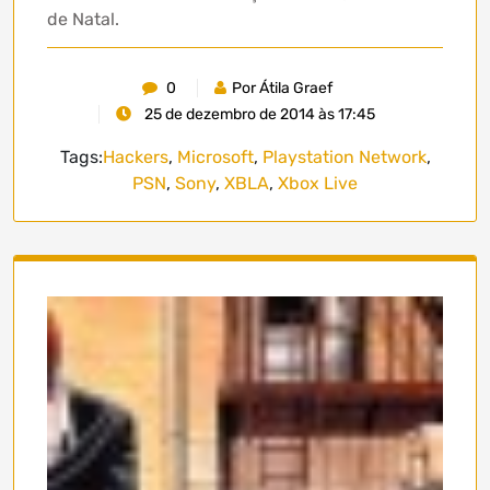
de Natal.
0
Por Átila Graef
25 de dezembro de 2014 às 17:45
Tags:
Hackers
,
Microsoft
,
Playstation Network
,
PSN
,
Sony
,
XBLA
,
Xbox Live