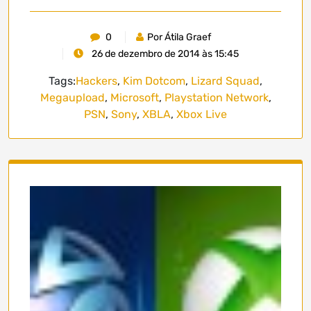
0
Por Átila Graef
26 de dezembro de 2014 às 15:45
Tags:
Hackers
,
Kim Dotcom
,
Lizard Squad
,
Megaupload
,
Microsoft
,
Playstation Network
,
PSN
,
Sony
,
XBLA
,
Xbox Live