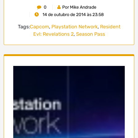
0
Por Mike Andrade
14 de outubro de 2014 às 23:58
Tags:
Capcom
,
Playstation Network
,
Resident
Evl: Revelations 2
,
Season Pass