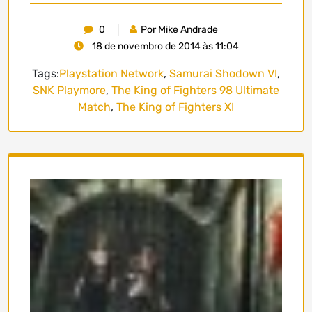
0
Por Mike Andrade
18 de novembro de 2014 às 11:04
Tags:
Playstation Network
,
Samurai Shodown VI
,
SNK Playmore
,
The King of Fighters 98 Ultimate
Match
,
The King of Fighters XI