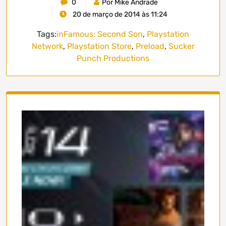
0
Por Mike Andrade
20 de março de 2014 às 11:24
Tags:
inFamous: Second Son
,
Playstation
Network
,
Playstation Store
,
Preload
,
Sucker
Punch Productions