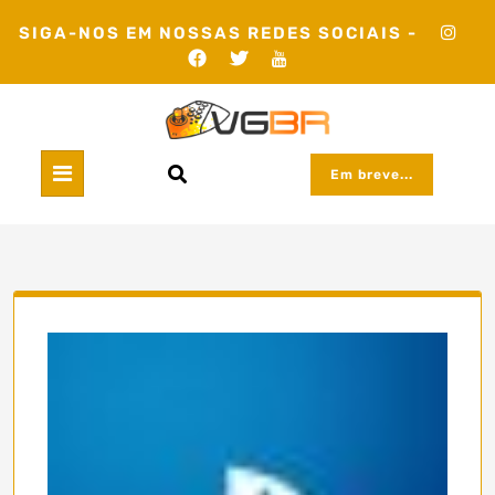
Skip
SIGA-NOS EM NOSSAS REDES SOCIAIS -
to
content
Em breve...