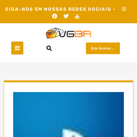
Skip
SIGA-NOS EM NOSSAS REDES SOCIAIS -
to
content
Em breve...