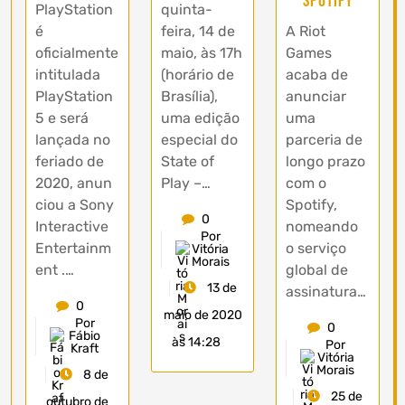
Spotify
PlayStation
quinta-
é
feira, 14 de
A Riot
oficialmente
maio, às 17h
Games
intitulada
(horário de
acaba de
PlayStation
Brasília),
anunciar
5 e será
uma edição
uma
lançada no
especial do
parceria de
feriado de
State of
longo prazo
2020, anun
Play –…
com o
ciou a Sony
Spotify,
0
Interactive
nomeando
Por
Entertainm
o serviço
Vitória
Morais
ent .…
global de
13 de
assinatura…
0
maio de 2020
Por
0
Fábio
às 14:28
Por
Kraft
Vitória
Morais
8 de
25 de
outubro de