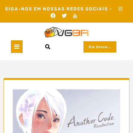
Skip
SIGA-NOS EM NOSSAS REDES SOCIAIS -
to
content
Em breve...