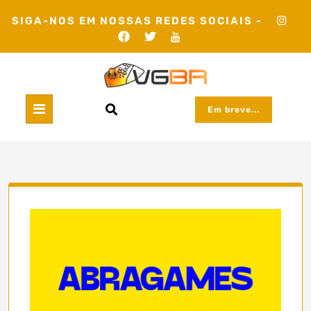
Skip
SIGA-NOS EM NOSSAS REDES SOCIAIS -
to
content
Em breve...