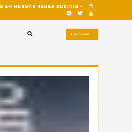
S EM NOSSAS REDES SOCIAIS -
Em breve...