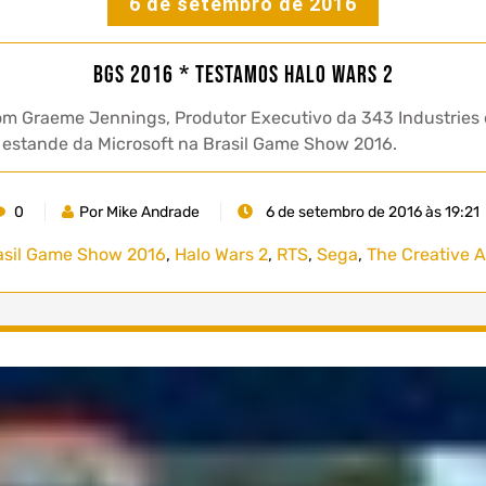
6 de setembro de 2016
BGS 2016 * Testamos Halo Wars 2
m Graeme Jennings, Produtor Executivo da 343 Industries 
do estande da Microsoft na Brasil Game Show 2016.
0
Por Mike Andrade
6 de setembro de 2016 às 19:21
asil Game Show 2016
,
Halo Wars 2
,
RTS
,
Sega
,
The Creative 