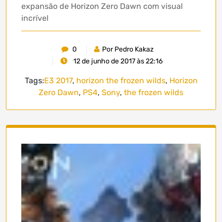
expansão de Horizon Zero Dawn com visual
incrível
0
Por Pedro Kakaz
12 de junho de 2017 às 22:16
Tags:
E3 2017
,
horizon the frozen wilds
,
Horizon
Zero Dawn
,
PS4
,
Sony
,
the frozen wilds