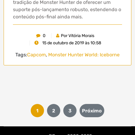
tradição de Monster Hunter de oferecer um
suporte pós-lançamento robusto, estendendo o
conteúdo pós-final ainda mais.
0
Por Vitória Morais
15 de outubro de 2019 às 10:58
Tags:
Capcom
,
Monster Hunter World: Iceborne
Paginação
1
2
3
Próximo
de
posts