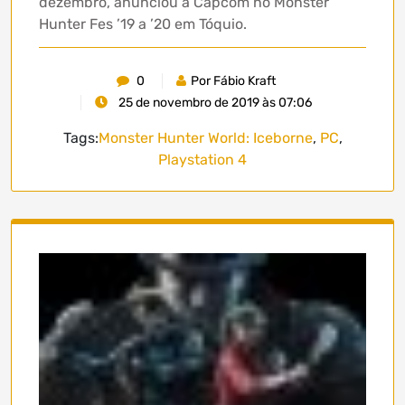
dezembro, anunciou a Capcom no Monster
Hunter Fes ’19 a ’20 em Tóquio.
0
Por Fábio Kraft
25 de novembro de 2019 às 07:06
Tags:
Monster Hunter World: Iceborne
,
PC
,
Playstation 4