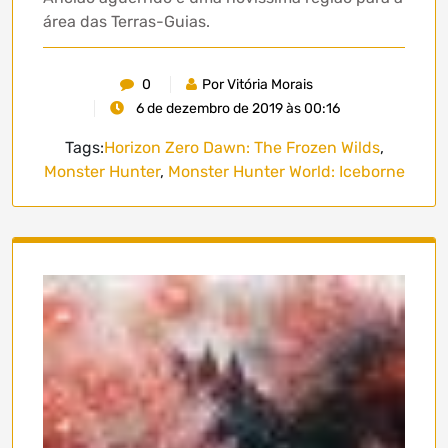
área das Terras-Guias.
0
Por Vitória Morais
6 de dezembro de 2019 às 00:16
Tags:
Horizon Zero Dawn: The Frozen Wilds
,
Monster Hunter
,
Monster Hunter World: Iceborne