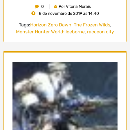
0
Por Vitória Morais
8 de novembro de 2019 às 14:40
Tags:
Horizon Zero Dawn: The Frozen Wilds
,
Monster Hunter World: Iceborne
,
raccoon city