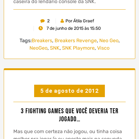
caseira do lendário console da SNK.
2
Por Átila Graef
7 de junho de 2015 às 15:50
Tags:
Breakers
,
Breakers Revenge
,
Neo Geo
,
NeoGeo
,
SNK
,
SNK Playmore
,
Visco
5 de agosto de 2012
3 Fighting Games que você deveria ter
jogado…
Mas que com certeza não jogou, ou tinha coisa
melhor pra jogar (e eu aposto mais na segunda,