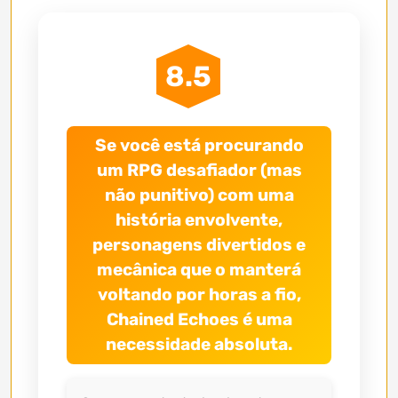
8.5
Se você está procurando
um RPG desafiador (mas
não punitivo) com uma
história envolvente,
personagens divertidos e
mecânica que o manterá
voltando por horas a fio,
Chained Echoes é uma
necessidade absoluta.