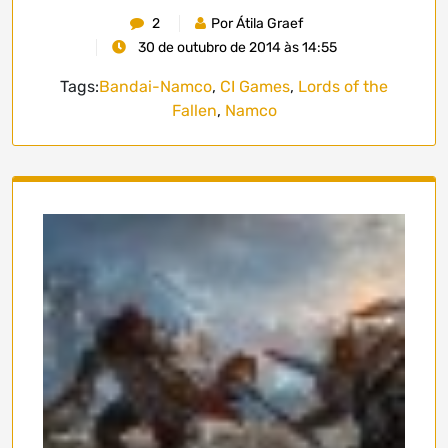
2
Por Átila Graef
30 de outubro de 2014 às 14:55
Tags:
Bandai-Namco
,
CI Games
,
Lords of the
Fallen
,
Namco