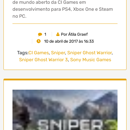
de mundo aberto da CI Games em
desenvolvimento para PS4, Xbox One e Steam
no PC.
1
Por Átila Graef
10 de abril de 2017 às 16:33
Tags:
CI Games
,
Sniper
,
Sniper Ghost Warrior
,
Sniper Ghost Warrior 3
,
Sony Music Games