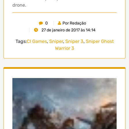
drone.
0
Por Redação
27 de janeiro de 2017 às 14:14
Tags:
CI Games
,
Sniper
,
Sniper 3
,
Sniper Ghost
Warrior 3