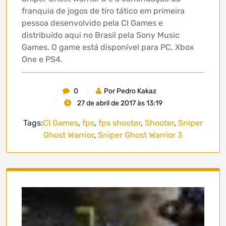
franquia de jogos de tiro tático em primeira
pessoa desenvolvido pela CI Games e
distribuído aqui no Brasil pela Sony Music
Games. O game está disponível para PC, Xbox
One e PS4.
0
Por Pedro Kakaz
27 de abril de 2017 às 13:19
Tags:
CI Games
,
fps
,
fps shooter
,
Shooter
,
Sniper
Ghost Warrior
,
Sniper Ghost Warrior 3