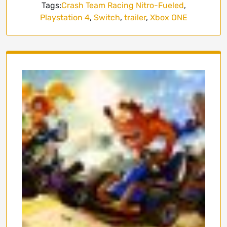
Tags:
Crash Team Racing Nitro-Fueled
,
Playstation 4
,
Switch
,
trailer
,
Xbox ONE