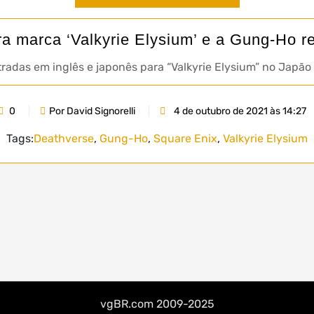
ra marca ‘Valkyrie Elysium’ e a Gung-Ho re
tradas em inglês e japonês para “Valkyrie Elysium” no Japã
0
Por David Signorelli
4 de outubro de 2021 às 14:27
Tags:
Deathverse
,
Gung-Ho
,
Square Enix
,
Valkyrie Elysium
vgBR.com 2009-2025