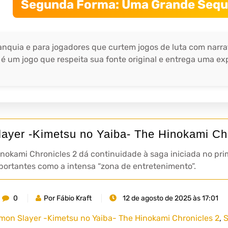
Segunda Forma: Uma Grande Sequ
nquia e para jogadores que curtem jogos de luta com narr
 é um jogo que respeita sua fonte original e entrega uma ex
ayer -Kimetsu no Yaiba- The Hinokami Chr
nokami Chronicles 2 dá continuidade à saga iniciada no p
portantes como a intensa “zona de entretenimento”.
0
Por Fábio Kraft
12 de agosto de 2025 às 17:01
mon Slayer -Kimetsu no Yaiba- The Hinokami Chronicles 2
,
S