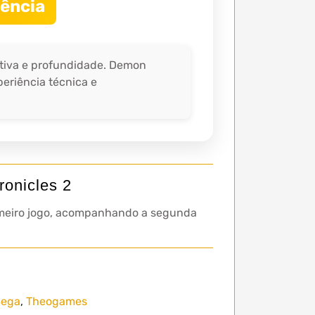
ência
ativa e profundidade. Demon
periência técnica e
onicles 2
rimeiro jogo, acompanhando a segunda
ega
,
Theogames